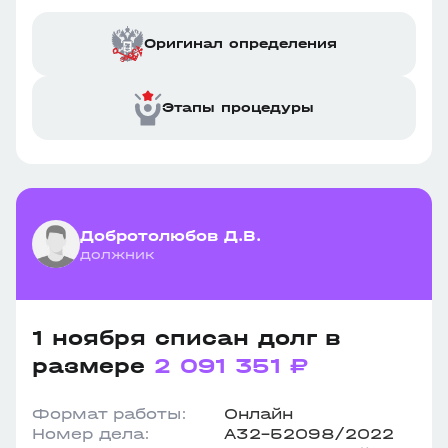
Оригинал определения
Этапы процедуры
Добротолюбов Д.В.
должник
1 ноября списан долг в
размере
2 091 351 ₽
Формат работы:
Онлайн
Номер дела:
А32-52098/2022