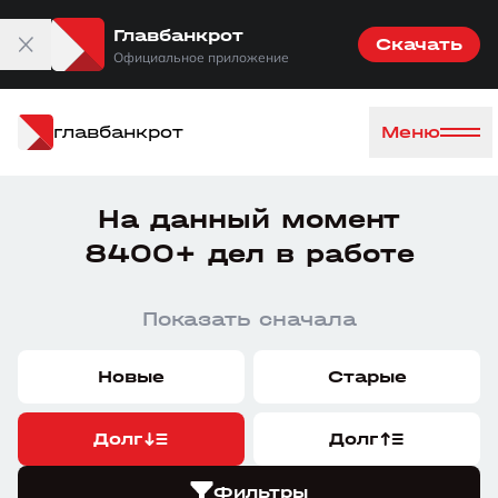
Главбанкрот
Скачать
Официальное приложение
главбанкрот
Меню
На данный момент
8400+ дел в работе
Показать сначала
Новые
Старые
Долг
Долг
Фильтры