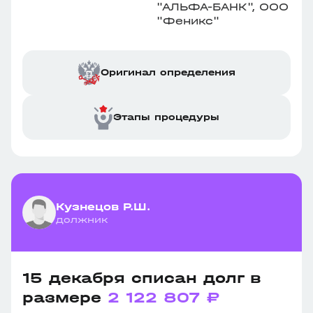
"АЛЬФА-БАНК", ООО
"Феникс"
Оригинал определения
Этапы процедуры
Кузнецов Р.Ш.
должник
15 декабря списан долг в
размере
2 122 807 ₽