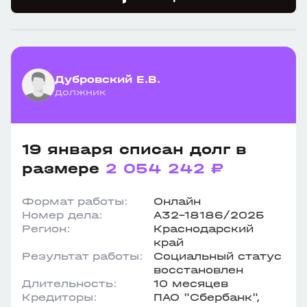
Дубровский Е.В.
должник
19 января списан долг в
размере
2 054 242 ₽
Формат работы:
Онлайн
Номер дела:
А32-18186/2025
Регион:
Краснодарский
край
Результат работы:
Социальный статус
восстановлен
Длительность:
10 месяцев
Кредиторы:
ПАО "Сбербанк",