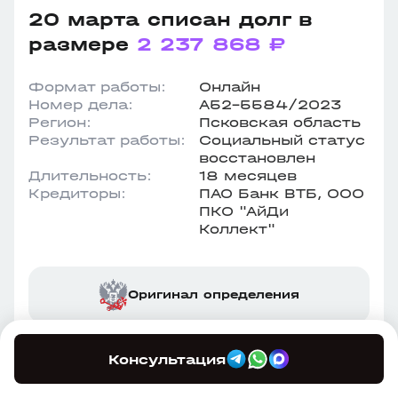
20 марта списан долг в
размере
2 237 868 ₽
Формат работы:
Онлайн
Номер дела:
А52-5584/2023
Регион:
Псковская область
Результат работы:
Социальный статус
восстановлен
Длительность:
18 месяцев
Кредиторы:
ПАО Банк ВТБ, ООО
ПКО "АйДи
Коллект"
Оригинал определения
Этапы процедуры
Консультация