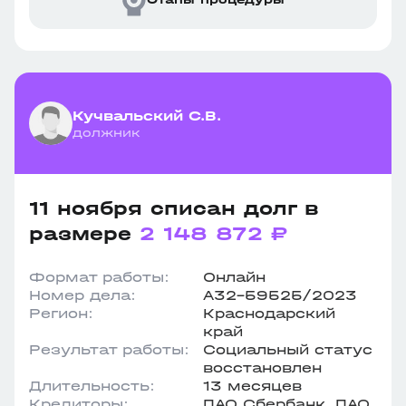
Кучвальский С.В.
должник
11 ноября списан долг в
размере
2 148 872 ₽
Формат работы:
Онлайн
Номер дела:
А32-59525/2023
Регион:
Краснодарский
край
Результат работы:
Социальный статус
восстановлен
Длительность:
13 месяцев
Кредиторы:
ПАО Сбербанк, ПАО