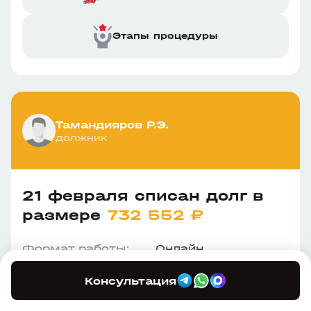
Этапы процедуры
Тамандияров Р.Э.
должник
21 февраля списан долг в
размере
732 552 ₽
Формат работы:
Онлайн
Номер дела:
А76-11010/2022
Регион:
Челябинская
Консультация
область
Результат работы:
Социальный статус