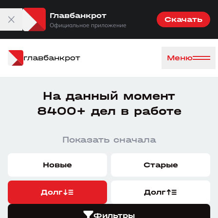
Главбанкрот
Скачать
Официальное приложение
главбанкрот
Меню
На данный момент
8400+ дел в работе
Показать сначала
Новые
Старые
Долг
Долг
Фильтры