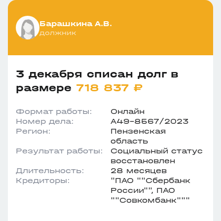
Барашкина А.В.
должник
3 декабря списан долг в
размере
718 837 ₽
Формат работы:
Онлайн
Номер дела:
А49-8567/2023
Регион:
Пензенская
область
Результат работы:
Социальный статус
восстановлен
Длительность:
28 месяцев
Кредиторы:
"ПАО ""Сбербанк
России"", ПАО
""Совкомбанк"""