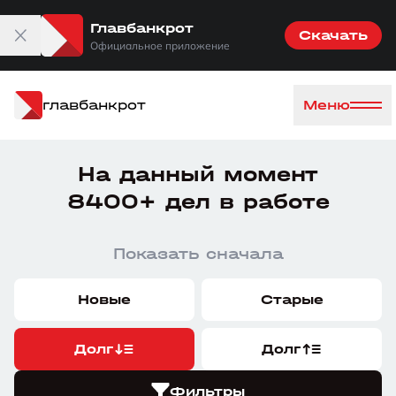
Главбанкрот
Скачать
Официальное приложение
главбанкрот
Меню
На данный момент
8400+ дел в работе
Показать сначала
Новые
Старые
Долг
Долг
Фильтры