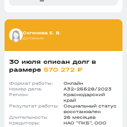
Согонова Е. В.
должник
30 июля списан долг в
размере
570 272 ₽
Формат работы:
Онлайн
Номер дела:
А32-25528/2023
Регион:
Краснодарский
край
Результат работы:
Социальный статус
восстановлен
Длительность:
26 месяцев
Кредиторы:
НАО "ПКБ", ООО