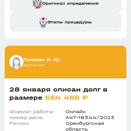
Оригинал определения
Этапы процедуры
Головач О. Ю.
должник
28 января списан долг в
размере
564 468 ₽
Формат работы:
Онлайн
Номер дела:
А47-18344/2023
Регион:
Оренбургская
область