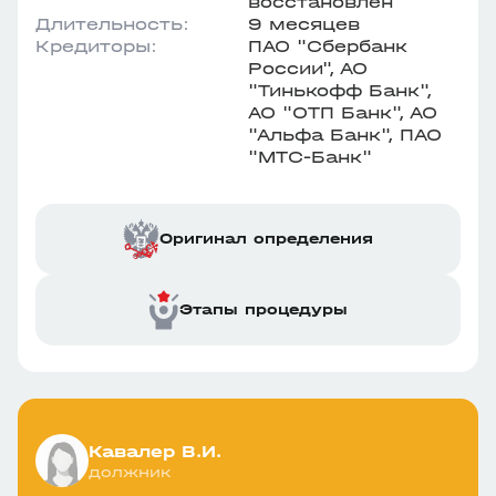
восстановлен
Длительность:
9 месяцев
Кредиторы:
ПАО "Сбербанк
России", АО
"Тинькофф Банк",
АО "ОТП Банк", АО
"Альфа Банк", ПАО
"МТС-Банк"
Оригинал определения
Этапы процедуры
Кавалер В.И.
должник