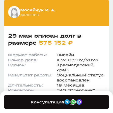
Мосейчук И. А.
должник
29 мая списан долг в
размере
575 152 ₽
Формат работы:
Онлайн
Номер дела:
А32-63192/2023
Регион:
Краснодарский
край
Результат работы:
Социальный статус
восстановлен
Длительность:
18 месяцев
Кредиторы:
ПАО "Сбербанк"
Консультация
Оригинал определения